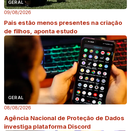
GERAL
09/08/2026
Pais estão menos presentes na criação
de filhos, aponta estudo
GERAL
08/08/2026
Agência Nacional de Proteção de Dados
investiga plataforma Discord