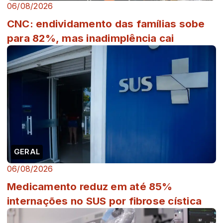
06/08/2026
CNC: endividamento das famílias sobe
para 82%, mas inadimplência cai
GERAL
06/08/2026
Medicamento reduz em até 85%
internações no SUS por fibrose cística