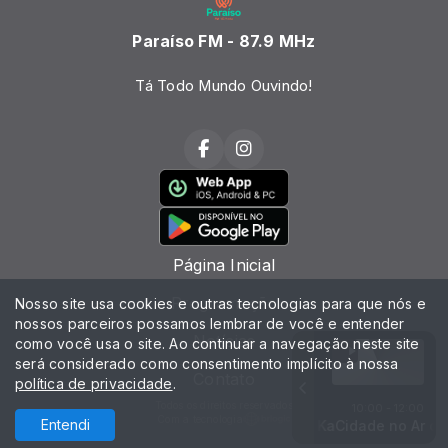
Paraíso FM - 87.9 MHz
Tá Todo Mundo Ouvindo!
Página Inicial
Programação
Nosso site usa cookies e outras tecnologias para que nós e
nossos parceiros possamos lembrar de você e entender
Notícias
como você usa o site. Ao continuar a navegação neste site
será considerado como consentimento implícito à nossa
Contato
política de privacidade
.
Todos os direitos reservados
10:00 - 12:00
Com a tecnologia
Entendi
EDY BRITTO E SAMUEL - TODA MULHER
Cidade no Ar com Nilton Ka
Cidade no Ar com N
EDY BRITTO E S