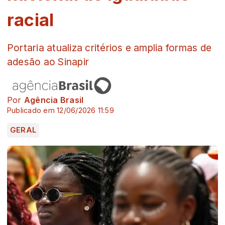
racial
Portaria atualiza critérios e amplia formas de
adesão ao Sinapir
Por
Agência Brasil
Publicado em 12/06/2026 11:59
GERAL