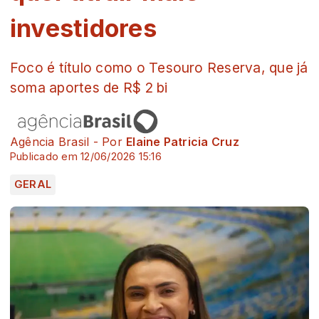
investidores
Foco é título como o Tesouro Reserva, que já
soma aportes de R$ 2 bi
Agência Brasil - Por
Elaine Patricia Cruz
Publicado em 12/06/2026 15:16
GERAL